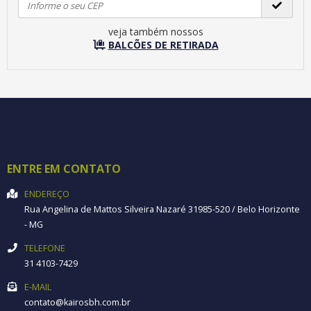
veja também nossos
BALCÕES DE RETIRADA
ENTRE EM CONTATO
ENDEREÇO
Rua Angelina de Mattos Silveira
Nazaré
31985-520
/
Belo Horizonte
- MG
TELEFONE
31 4103-7429
E-MAIL
contato@kairosbh.com.br