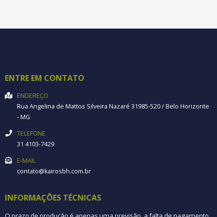
ENTRE EM CONTATO
ENDEREÇO
Rua Angelina de Mattos Silveira
Nazaré
31985-520
/
Belo Horizonte
- MG
TELEFONE
31 4103-7429
E-MAIL
contato@kairosbh.com.br
INFORMAÇÕES TÉCNICAS
O prazo de produção é apenas uma previsão, a falta de pagamento